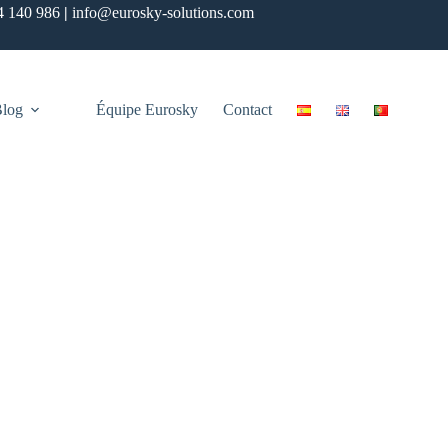
4 140 986
|
info@eurosky-solutions.com
log
Équipe Eurosky
Contact