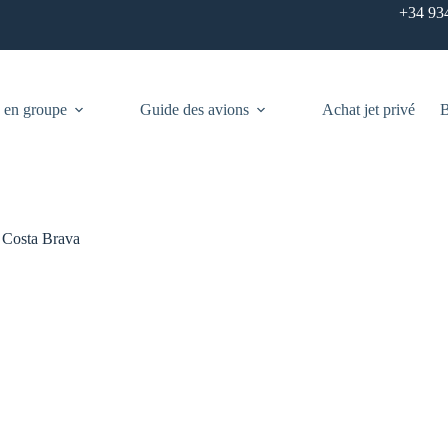
+34 93
 en groupe
Guide des avions
Achat jet privé
B
a Costa Brava