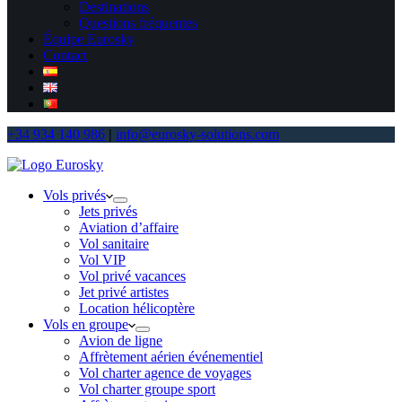
Destinations
Questions fréquentes
Équipe Eurosky
Contact
+34 934 140 986
|
info@eurosky-solutions.com
Vols privés
Jets privés
Aviation d’affaire
Vol sanitaire
Vol VIP
Vol privé vacances
Jet privé artistes
Location hélicoptère
Vols en groupe
Avion de ligne
Affrètement aérien événementiel
Vol charter agence de voyages
Vol charter groupe sport