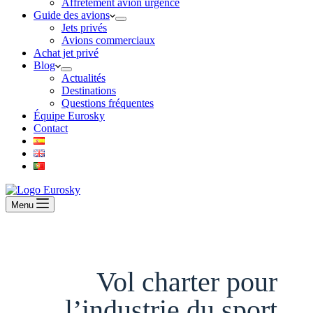
Affrètement avion urgence
Guide des avions
Jets privés
Avions commerciaux
Achat jet privé
Blog
Actualités
Destinations
Questions fréquentes
Équipe Eurosky
Contact
Menu
Vol charter pour
l’industrie du sport