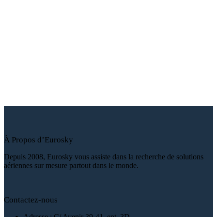
Un devis,
une question ?
Ecrivez-nous !
À Propos d’Eurosky
Depuis 2008, Eurosky vous assiste dans la recherche de solutions
aériennes sur mesure partout dans le monde.
Contactez-nous
Adresse : C/ Avenir 39-41, ent. 3D