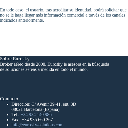
En todo caso, el usuario, tras acreditar su identidad, podrá solicitar que
no se le haga llegar más información comercial a través de los canales
indicados anteriormente.
Sobre Eurosky
Bróker aéreo desde 2008. Eurosky le asesora en la búsqueda
de soluciones aéreas a medida en todo el mundo.
Contacto
Dirección: C/ Avenir 39-41, ent. 3D
08021 Barcelona (España)
Tel :
+34 934 140 986
Fax : +34 935 660 267
info@eurosky-solutions.com