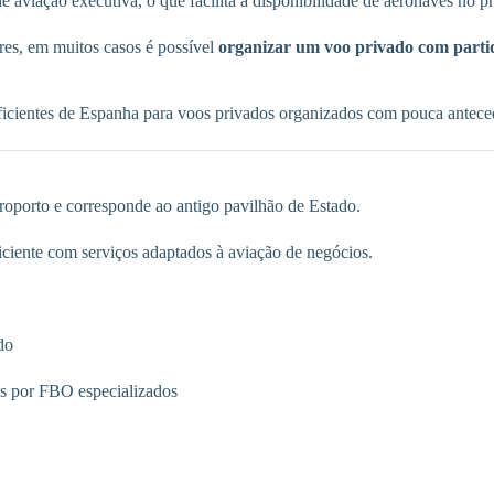
 aviação executiva, o que facilita a disponibilidade de aeronaves no pr
ores, em muitos casos é possível
organizar um voo privado com parti
eficientes de Espanha para voos privados organizados com pouca antece
eroporto e corresponde ao antigo pavilhão de Estado.
ficiente com serviços adaptados à aviação de negócios.
do
s por FBO especializados