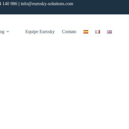
4 140 986
|
info@eurosky-solutions.com
og
Equipe Eurosky
Contato