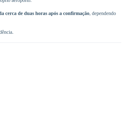
óprio aeroporto.
da cerca de duas horas após a confirmação
, dependendo
dência.