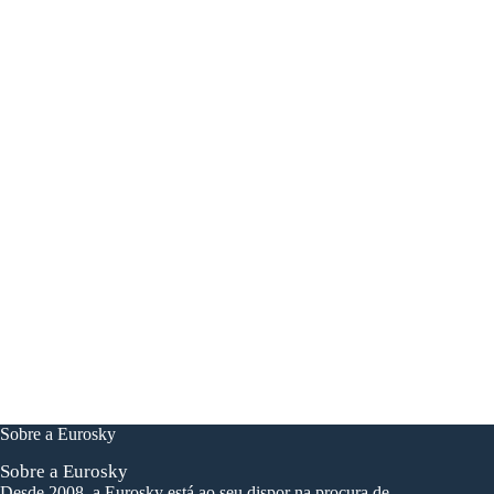
Uma petição de voo,
uma pergunta?
contate-nos !
Sobre a Eurosky
Sobre a Eurosky
Desde 2008, a Eurosky está ao seu dispor na procura de