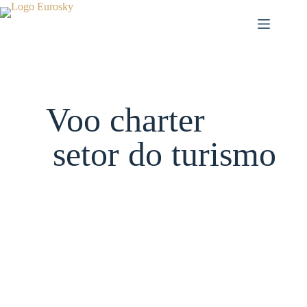
Pular
para
o
conteúdo
Voo charter
setor do turismo