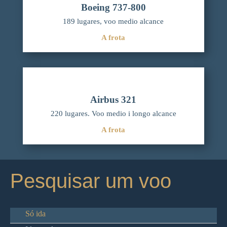
Boeing 737-800
189 lugares, voo medio alcance
A frota
Airbus 321
220 lugares. Voo medio i longo alcance
A frota
Pesquisar um voo
Só ida