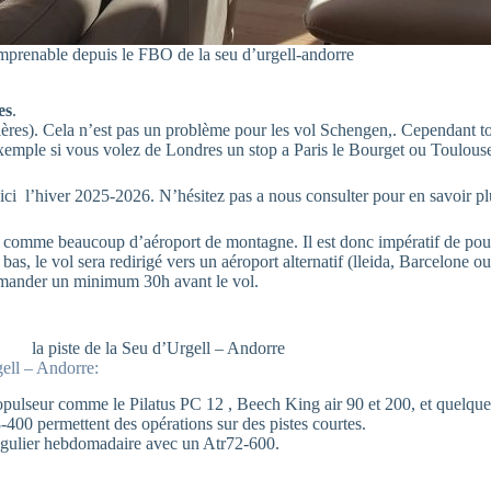
mprenable depuis le FBO de la seu d’urgell-andorre
es
.
ières). Cela n’est pas un problème pour les vol Schengen,. Cependant 
 exemple si vous volez de Londres un stop a Paris le Bourget ou Toulous
ici l’hiver 2025-2026. N’hésitez pas a nous consulter pour en savoir pl
el comme beaucoup d’aéroport de montagne. Il est donc impératif de po
bas, le vol sera redirigé vers un aéroport alternatif (lleida, Barcelone 
emander un minimum 30h avant le vol.
la piste de la Seu d’Urgell – Andorre
gell – Andorre:
ropulseur comme le Pilatus PC 12 , Beech King air 90 et 200, et quelques 
400 permettent des opérations sur des pistes courtes.
régulier hebdomadaire avec un Atr72-600.