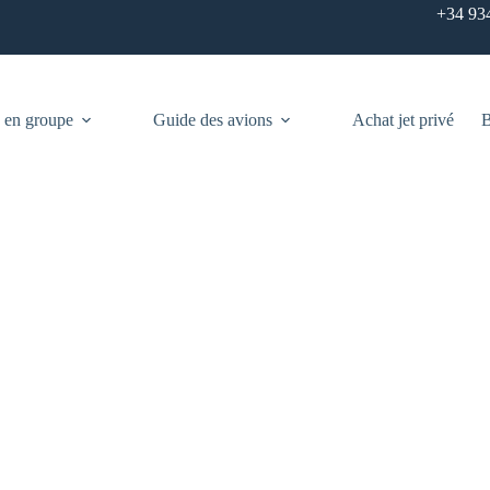
+34 93
 en groupe
Guide des avions
Achat jet privé
B