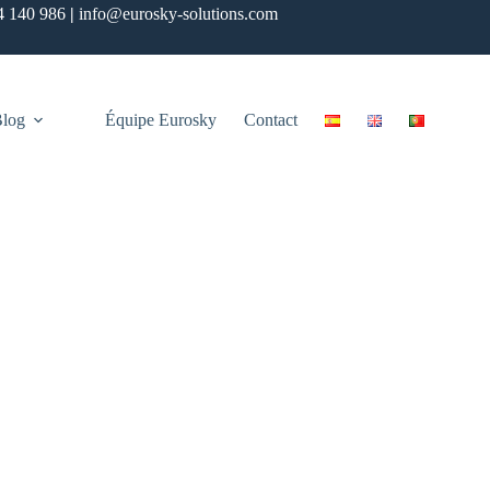
4 140 986
|
info@eurosky-solutions.com
log
Équipe Eurosky
Contact