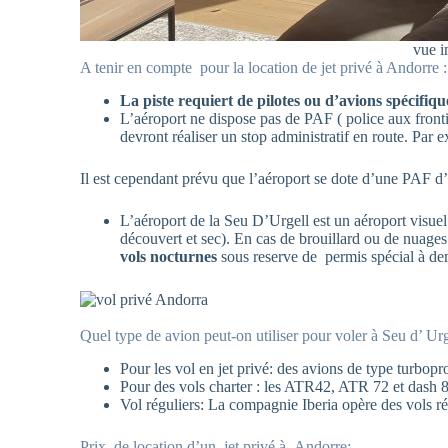
vue i
A tenir en compte pour la location de jet privé à Andorre :
La piste requiert de pilotes ou d’avions spécifiqu
L’aéroport ne dispose pas de PAF ( police aux front
devront réaliser un stop administratif en route. Par
Il est cependant prévu que l’aéroport se dote d’une PAF d’
L’aéroport de la Seu D’Urgell est un aéroport visu
découvert et sec). En cas de brouillard ou de nuages 
vols nocturnes
sous reserve de permis spécial à d
Quel type de avion peut-on utiliser pour voler à Seu d’ Ur
Pour les vol en jet privé: des avions de type turbop
Pour des vols charter : les ATR42, ATR 72 et dash 8-
Vol réguliers: La compagnie Iberia opère des vols 
Prix de location d’un jet privé à Andorre: