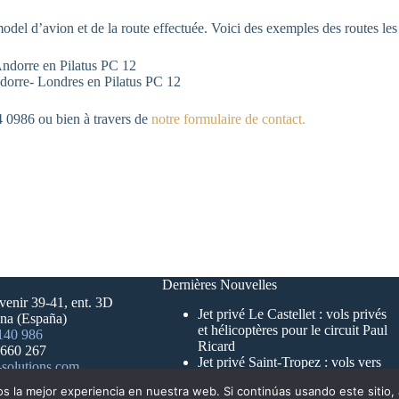
odel d’avion et de la route effectuée. Voici des exemples des routes les
Andorre en Pilatus PC 12
ndorre- Londres en Pilatus PC 12
 0986 ou bien à travers de
notre formulaire de contact.
Dernières Nouvelles
venir 39-41, ent. 3D
Jet privé Le Castellet : vols privés
na (España)
et hélicoptères pour le circuit Paul
140 986
Ricard
 660 267
Jet privé Saint-Tropez : vols vers
solutions.com
La Môle et transferts hélicoptère
 la mejor experiencia en nuestra web. Si continúas usando este sitio,
Jet privé Olbia : vols charter vers la