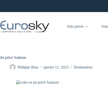
Passer
au
contenu
Vols privés
Vols
Jet privé Andorre
Philippe Bina
janvier 12, 2023
Destinations