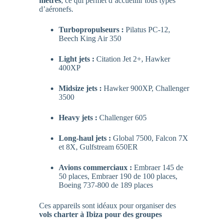
mètres
, ce qui permet d’accueillir tous types
d’aéronefs.
Turbopropulseurs :
Pilatus PC-12,
Beech King Air 350
Light jets :
Citation Jet 2+, Hawker
400XP
Midsize jets :
Hawker 900XP, Challenger
3500
Heavy jets :
Challenger 605
Long-haul jets :
Global 7500, Falcon 7X
et 8X, Gulfstream 650ER
Avions commerciaux :
Embraer 145 de
50 places, Embraer 190 de 100 places,
Boeing 737-800 de 189 places
Ces appareils sont idéaux pour organiser des
vols charter à Ibiza pour des groupes