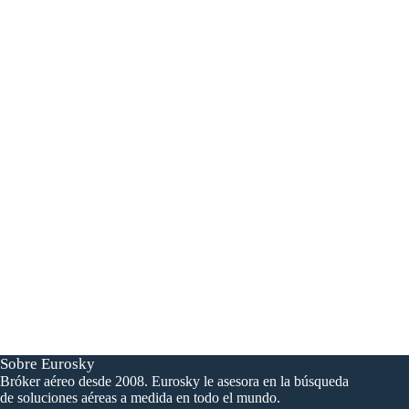
Una petición de vuelo,
una pregunta ?
¡Escríbenos !
Sobre Eurosky
Bróker aéreo desde 2008. Eurosky le asesora en la búsqueda
de soluciones aéreas a medida en todo el mundo.