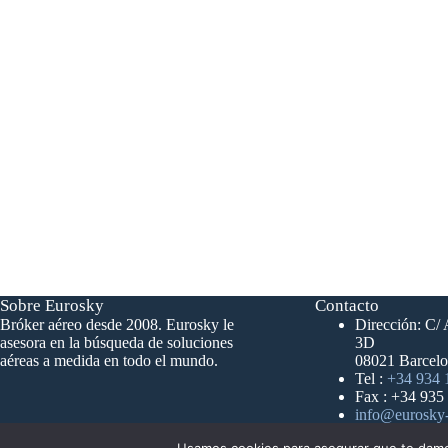
Sobre Eurosky
Contacto
Bróker aéreo desde 2008. Eurosky le
Dirección: C/ 
asesora en la búsqueda de soluciones
3D
aéreas a medida en todo el mundo.
08021 Barcelo
Tel :
+34 934 
Fax : +34 935
info@eurosky-