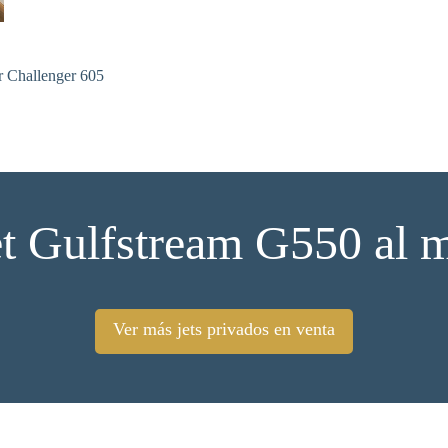
t Gulfstream G550 al m
Ver más jets privados en venta