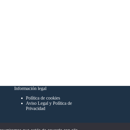
as o necesitas más información sobre el jet
eam G550 o cualquier otro modelo?
Escríbenos
Información legal
Política de cookies
Aviso Legal y Política de
Privacidad