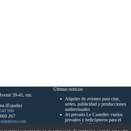
¿
Tienes pregunt
Gulfstr
Últimas noticias
Avenir 39-41, ent.
Alquiler de aviones para cine,
series, publicidad y producciones
na (España)
audiovisuales
140 986
Jet privado Le Castellet: vuelos
 660 267
privados y helicópteros para el
solutions.com
circuito Paul Ricard
Jets privados de largo alcance: