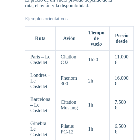
ruta, el avión y la disponibilidad.
Ejemplos orientativos
Tiempo
Precio
Ruta
Avión
de
desde
vuelo
París – Le
Citation
11.000
1h20
Castellet
CJ2
€
Londres –
Phenom
16.000
Le
2h
300
€
Castellet
Barcelona
Citation
7.500
– Le
1h
Mustang
€
Castellet
Ginebra –
Pilatus
6.500
Le
1h
PC-12
€
Castellet