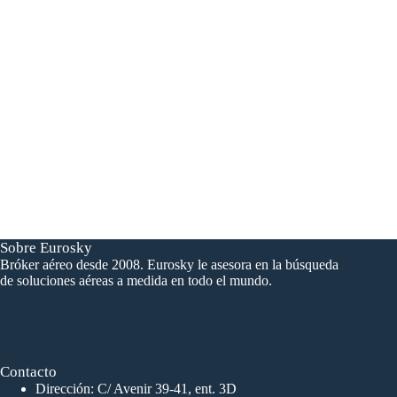
¿
Tienes preguntas o necesitas más información
sobre el jet Dassault Falcon 7X o cualquier otro
modelo?
Escríbenos
Sobre Eurosky
Bróker aéreo desde 2008. Eurosky le asesora en la búsqueda
de soluciones aéreas a medida en todo el mundo.
Contacto
Dirección: C/ Avenir 39-41, ent. 3D