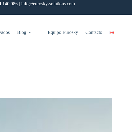
4 140 986
|
info@eurosky-solutions.com
vados
Blog
Equipo Eurosky
Contacto