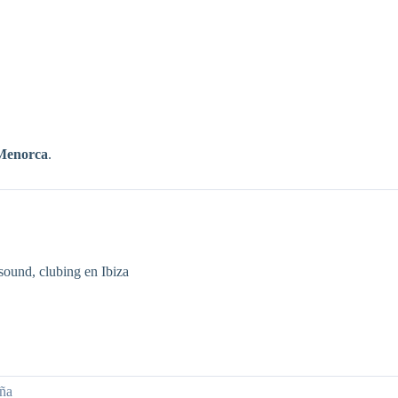
 Menorca
.
 sound, clubing en Ibiza
aña