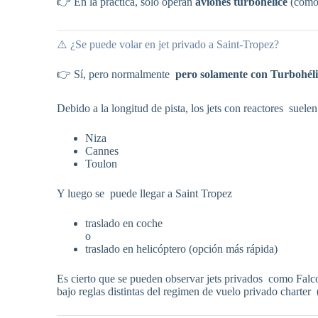
👉 En la práctica, solo operan
aviones turbohélice
(como 
⚠️ ¿Se puede volar en jet privado a Saint-Tropez?
👉 Sí, pero normalmente
pero solamente con Turbohélic
Debido a la longitud de pista, los jets con reactores suelen
Niza
Cannes
Toulon
Y luego se puede llegar a Saint Tropez
traslado en coche
o
traslado en helicóptero (opción más rápida)
Es cierto que se pueden observar jets privados como Falco
bajo reglas distintas del regimen de vuelo privado charter 