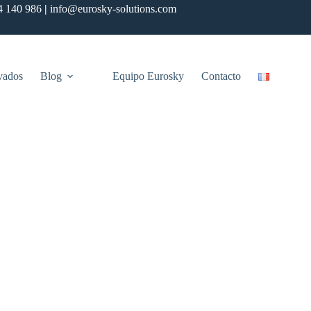
4 140 986
|
info@eurosky-solutions.com
vados
Blog
Equipo Eurosky
Contacto