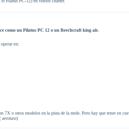
el Pilatus PC-12) en vuelos charter.
e como un Pilatus PC 12 o un Beechcraft king air.
 operar en:
n 7X o otros modelos en la pista de la mole. Pero hay que tener en cue
( aerotaxi)