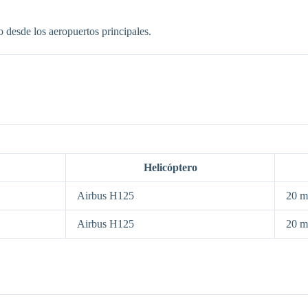
o desde los aeropuertos principales.
Helicóptero
Airbus H125
20 m
Airbus H125
20 m