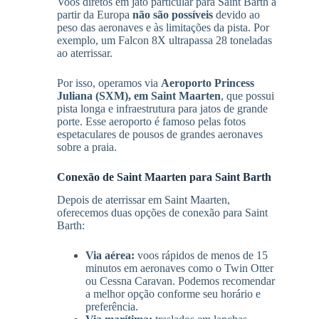
Voos diretos em jato particular para Saint Barth a
partir da Europa
não são possíveis
devido ao
peso das aeronaves e às limitações da pista. Por
exemplo, um Falcon 8X ultrapassa 28 toneladas
ao aterrissar.
Por isso, operamos via
Aeroporto Princess
Juliana (SXM), em Saint Maarten
, que possui
pista longa e infraestrutura para jatos de grande
porte. Esse aeroporto é famoso pelas fotos
espetaculares de pousos de grandes aeronaves
sobre a praia.
Conexão de Saint Maarten para Saint Barth
Depois de aterrissar em Saint Maarten,
oferecemos duas opções de conexão para Saint
Barth:
Via aérea:
voos rápidos de menos de 15
minutos em aeronaves como o Twin Otter
ou Cessna Caravan. Podemos recomendar
a melhor opção conforme seu horário e
preferência.