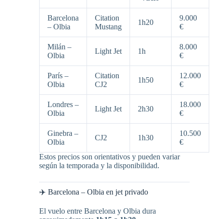
Barcelona
Citation
9.000
1h20
– Olbia
Mustang
€
Milán –
8.000
Light Jet
1h
Olbia
€
París –
Citation
12.000
1h50
Olbia
CJ2
€
Londres –
18.000
Light Jet
2h30
Olbia
€
Ginebra –
10.500
CJ2
1h30
Olbia
€
Estos precios son orientativos y pueden variar
según la temporada y la disponibilidad.
✈️ Barcelona – Olbia en jet privado
El vuelo entre Barcelona y Olbia dura